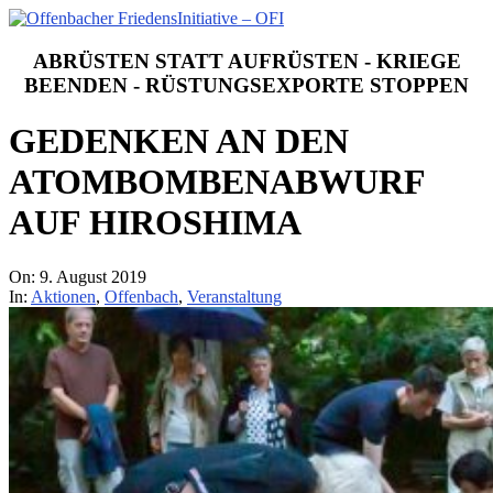
Skip
to
Offenbacher
content
FriedensInitiative
ABRÜSTEN STATT AUFRÜSTEN - KRIEGE
-
BEENDEN - RÜSTUNGSEXPORTE STOPPEN
OFI
GEDENKEN AN DEN
ATOMBOMBENABWURF
AUF HIROSHIMA
On:
9. August 2019
In:
Aktionen
,
Offenbach
,
Veranstaltung