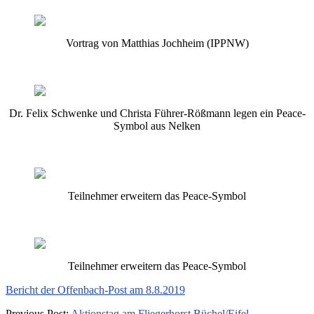
Vortrag von Matthias Jochheim (IPPNW)
Dr. Felix Schwenke und Christa Führer-Rößmann legen ein Peace-
Symbol aus Nelken
Teilnehmer erweitern das Peace-Symbol
Teilnehmer erweitern das Peace-Symbol
Bericht der Offenbach-Post am 8.8.2019
2019-
Previous Post:
Aktionstag am Fliegerhorst Büchel/Eifel