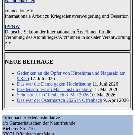
Nachdenkseiten
connection e.V.
Inter­na­tio­nale Arbeit zu Kriegs­dienst­ver­wei­gerung und Deser­tion
IPPNW
Deutsche Sektion der Internationalen Ärzt*innen für die
Verhütung des Atomkrieges/Ärzt*innen in sozialer Verantwortung
e.V.
NEUE BEITRÄGE
Gedenken an die Opfer von Hiroshima und Nagasaki am
9.8.26
17. Juli 2026
Das war die Demo gegen Hochrüstung
11. Juni 2026
Friedensprotest im Mai – bist du dabei?
15. Mai 2026
Schulstreik in Offenbach 8. Mai 2026
10. Mai 2026
Das war der Ostermarsch 2026 in Offenbach
9. April 2026
Offenbacher Friedensinitiative
c/o Gärtnerhäuschen der Naturfreunde
Bieberer Str. 276
63071 Offenbach am Main