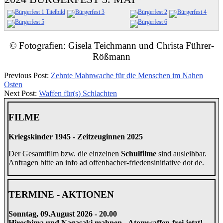
© Fotografien: Gisela Teichmann und Christa Führer-
Rößmann
2024-
Previous Post:
Zehnte Mahnwache für die Menschen im Nahen
05-
Osten
06
Next Post:
Waffen für(s) Schlachten
FILME
Kriegskinder 1945 - Zeitzeuginnen 2025
Der Gesamtfilm bzw. die einzelnen
Schulfilme
sind ausleihbar.
Anfragen bitte an info ad offenbacher-friedensinitiative dot de.
TERMINE - AKTIONEN
Sonntag, 09.August 2026 - 20.00
Hiroshima und Nagasaki mahnen - Atomwaffen-frei jetzt!